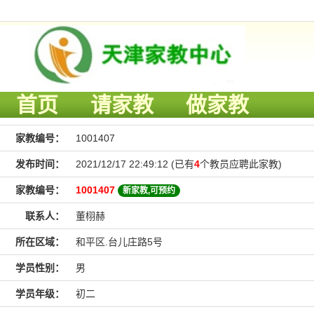
首页
请家教
做家教
家教编号：
1001407
发布时间：
2021/12/17 22:49:12 (已有
4
个教员应聘此家教)
家教编号：
1001407
新家教,可预约
联系人：
董栩赫
所在区域：
和平区.台儿庄路5号
学员性别：
男
学员年级：
初二